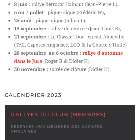
8 juin
: rallye Retrocar Hainaut (Jean-Pierre L),
6 ou 7 juillet
: pique-nique (Frédéric W),
25 août
: pique-nique (Julien L),
15 septembre
: rallye de rentrée (Jean-Louis B),
21 septembre
: Le Classic Tour - circuit Abbeville
(TAC, Capotes Anglaises, LCO & la Goutte d'Huile)
28 septembre au 6 octobre
:
rallye d'automne
dans le Jura
(Roger B & Didier H),
30 novembre
: soirée de clôture (Didier H).
CALENDRIER 2023
RALLYES DU CLUB (MEMBRES)
RÉSERVÉS AUX MEMBRES DES CAPOTES
ANGLAISES