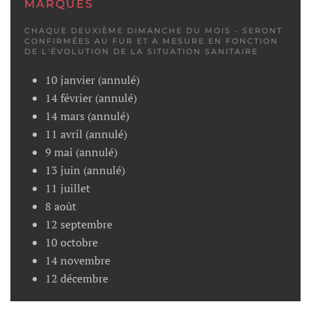
MARQUES
CHAQUE DEUXIÈME DIMANCHE DU MOIS - SERONT
CONFIRMÉES AU FUR ET À MESURE EN FONCTION
DE L'ÉVOLUTION DE LA SITUATION SANITAIRE
10 janvier (annulé)
14 février
(annulé)
14 mars
(annulé)
11 avril
(annulé)
9 mai
(annulé)
13 juin
(annulé)
11 juillet
8 août
12 septembre
10 octobre
14 novembre
12 décembre