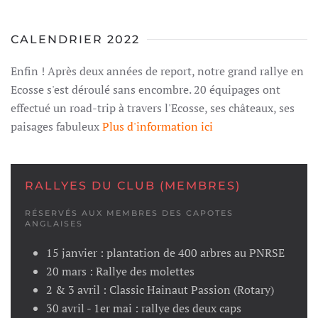
CALENDRIER 2022
Enfin ! Après deux années de report, notre grand rallye en
Ecosse s'est déroulé sans encombre. 20 équipages ont
effectué un road-trip à travers l'Ecosse, ses châteaux, ses
paisages fabuleux
Plus d'information ici
RALLYES DU CLUB (MEMBRES)
RÉSERVÉS AUX MEMBRES DES CAPOTES
ANGLAISES
15 janvier : plantation de 400 arbres au PNRSE
20 mars : Rallye des molettes
2 & 3 avril : Classic Hainaut Passion (Rotary)
30 avril - 1er mai : rallye des deux caps