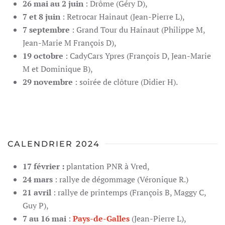
26 mai au 2 juin
: Drôme (Géry D),
7 et 8 juin
: Retrocar Hainaut (Jean-Pierre L),
7 septembre
: Grand Tour du Hainaut (Philippe M,
Jean-Marie M François D),
19 octobre
: CadyCars Ypres (François D, Jean-Marie
M et Dominique B),
29 novembre
: soirée de clôture (Didier H).
CALENDRIER 2024
17 février :
plantation PNR à Vred,
24 mars
: rallye de dégommage (Véronique R.)
21 avril
: rallye de printemps (François B, Maggy C,
Guy P),
7 au 16 mai
:
Pays-de-Galles
(Jean-Pierre L),